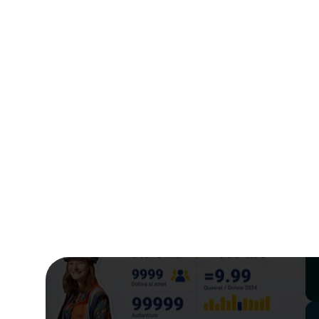
29 juillet 2025
Prise de parole/Storytelling
Des présentations
powerpoint réussies avec
6 techniques de
storytelling