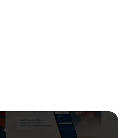
28 juillet 2025
Powerpoint
Tuto Powerpoint : 6 idées
créatives d'animation en
morphose