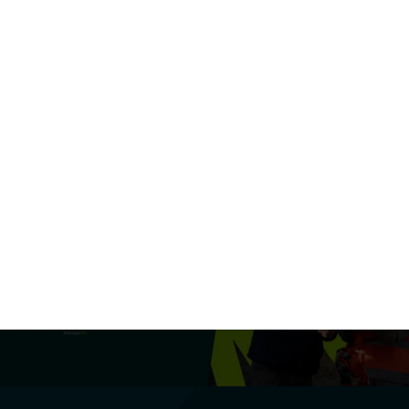
28 juillet 2025
Powerpoint
Les différences entre les
extensions de PowerPoint
X
...
>