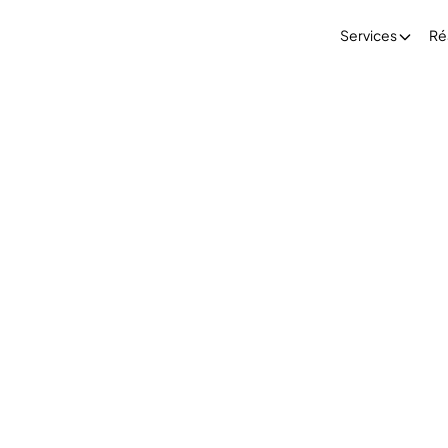
Services
Ré
raphisme
Prise de parole/Storytelling
Logiciel présentat
0
0