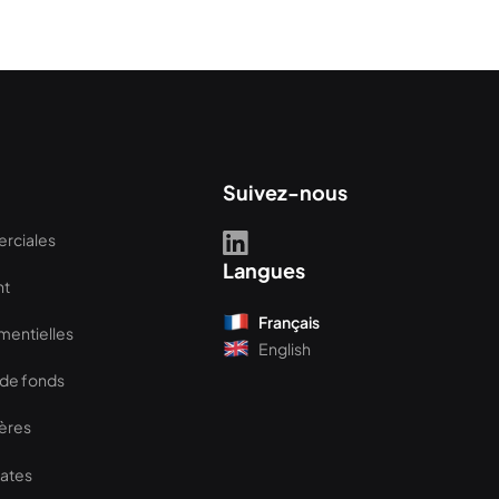
Suivez-nous
rciales
Langues
nt
Français
mentielles
English
 de fonds
ières
rates