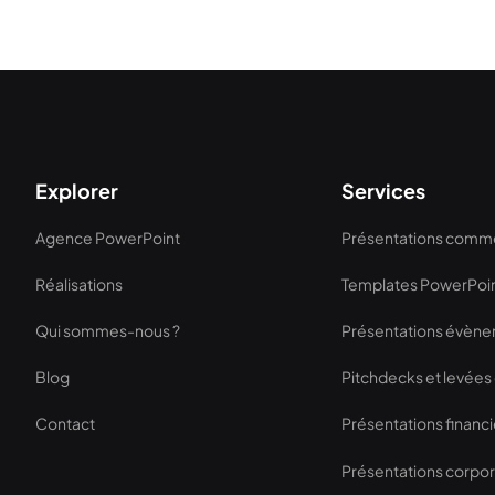
Explorer
Services
Agence PowerPoint
Présentations comme
Réalisations
Templates PowerPoi
Qui sommes-nous ?
Présentations évène
Blog
Pitchdecks et levées
Contact
Présentations financ
Présentations corpo