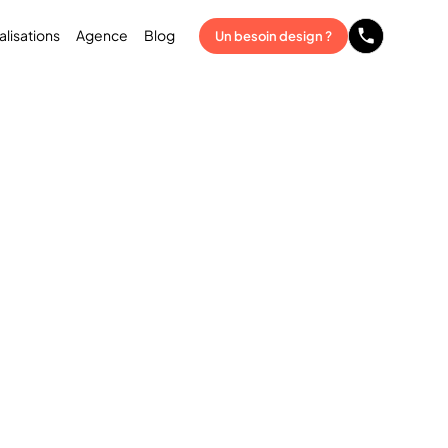
alisations
Agence
Blog
Un besoin design ?
ion
Powerpoint
0
0