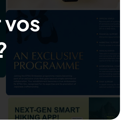
r vos
?