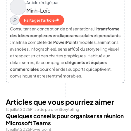
Article rédigé par
Minh-Loïc
Partager l'article
Consultant en conception de présentations,
il transforme
des idées complexes en diaporamas clairs et percutants
: maîtrise complète de
PowerPoint
(modèles, animations
avancées, infographies), sens affûté du storytelling visuel
et respect strict des chartes graphiques. Habitué aux
délais serrés, il accompagne
dirigeants et équipes
commerciales
pour créer des supports qui captivent,
convainquent et restent mémorables.
Articles que vous pourriez aimer
15 juillet 2025
Prise de parole/Storytelling
Quelques conseils pour organiser sa réunion
Microsoft Teams
15 juillet 2025
Powerpoint