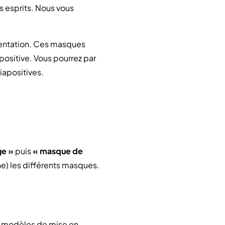
s esprits. Nous vous
sentation. Ces masques
positive. Vous pourrez par
iapositives.
ge »
puis
« masque de
che) les différents masques.
es modèles de mise en