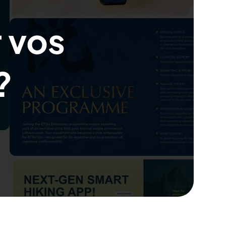
r vos
?