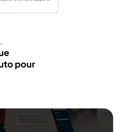
on
ue
uto pour