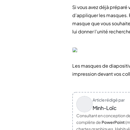
Si vous avez déjà préparé 
d’appliquer les masques. 
masque que vous souhaitez 
lui donner l’unité recherch
Les masques de diapositive
impression devant vos coll
Article rédigé par
Minh-Loïc
Consultant en conception d
complète de
PowerPoint
(m
chartes graphiques. Habitué