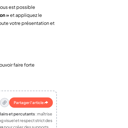
vous est possible
ion »
et appliquez le
oute votre présentation et
uvoir faire forte
Partager l'article
airs et percutants
: maîtrise
 visuel et respect strict des
es
pour créer des supports