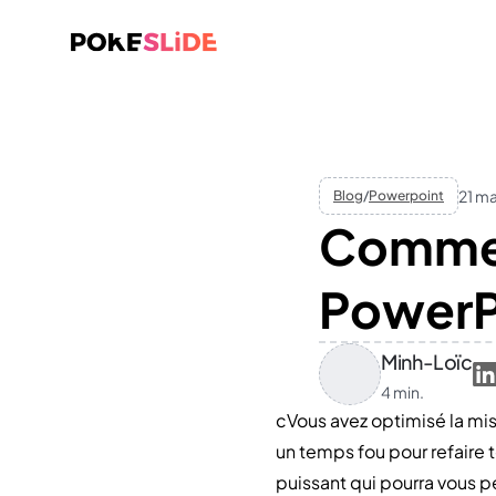
21 m
Blog
/
Powerpoint
Commen
PowerP
Minh-Loïc
4 min.
cVous avez optimisé la mis
un temps fou pour refaire t
puissant qui pourra vous pe