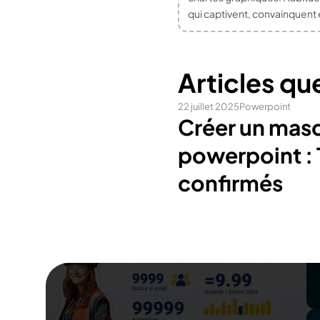
qui captivent, convainquent
Articles qu
22 juillet 2025
Powerpoint
Créer un mas
powerpoint : 
confirmés