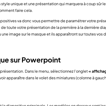
n style unique et une présentation qui marquera à coup sûr le
comment faire cela.
positives va donc vous permettre de paramétrer votre pré
 de toute votre présentation de la première à la dernière dia
 une image sur le masque et ils apparaîtront sur toutes vos d
ue sur Powerpoint
 présentation. Dans le menu, sélectionnez l’onglet
« afficha
z voir apparaître dans le volet des miniatures (colonne à gau
t la diapositive principale. Les modèles en dessous sont l