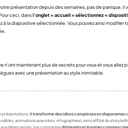
votre présentation depuis des semaines, pas de panique, il 
Pour ceci, dans
l’onglet « accueil » sélectionnez « disposit
à la diapositive sélectionnée. Vous pouvez ainsi modifier t
ée.
 n’ont maintenant plus de secrets pour vous et vous allez po
ègues avec une présentation au style inimitable.
e présentations,
il transforme des idées complexes en diaporamas cl
odèles, animations avancées, infographies), sens affûté du storytelling
 aux délais serrés, il accompagne
dirigeants et équipes commercial