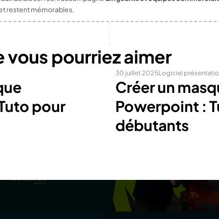
 et restent mémorables.
e vous pourriez aimer
30 juillet 2025
Logiciel présentati
que
Créer un masq
Tuto pour
Powerpoint : T
débutants